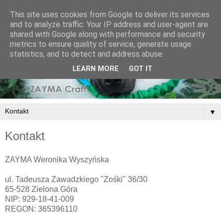
This site uses cookies from Google to deliver its services
and to analyze traffic. Your IP address and user-agent are
shared with Google along with performance and security
metrics to ensure quality of service, generate usage
statistics, and to detect and address abuse.
LEARN MORE
GOT IT
▼
Kontakt
ZAYMA Weronika Wyszyńska
ul. Tadeusza Zawadzkiego "Zośki" 36/30
65-528 Zielona Góra
NIP: 929-18-41-009
REGON: 365396110